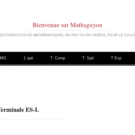
Bienvenue sur Mathsguyon
ES EXERCICES DE MATHÉMATIQUES, EN PDF OU EN VIDÉOS, POUR LE COLLÈ
TMG
1 spé
T. Comp
T. Spé
T Exp
 Terminale ES-L