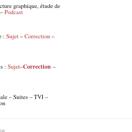
ecture graphique, étude de
–
Podcast
e :
Sujet
–
Correction
–
Correction
es :
Sujet
–
–
iale – Suites – TVI –
ion
016