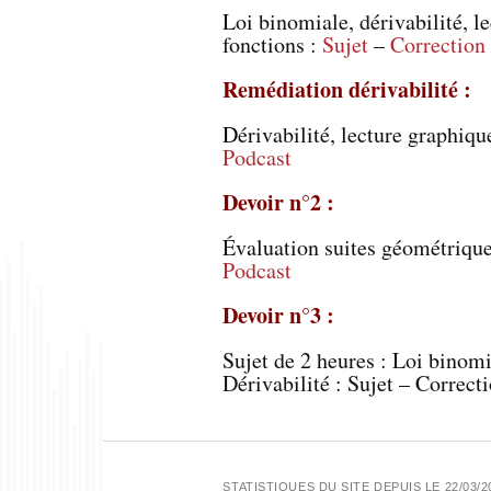
Loi binomiale, dérivabilité, l
fonctions :
Sujet
–
Correction
Remédiation dérivabilité :
D
érivabilité, lecture graphiqu
Podcast
Devoir n°2 :
Évaluation suites géométriqu
Podcast
Devoir n°3 :
Sujet de 2 heures : Loi binom
Dérivabilité : Sujet – Correct
STATISTIQUES DU SITE DEPUIS LE 22/03/2