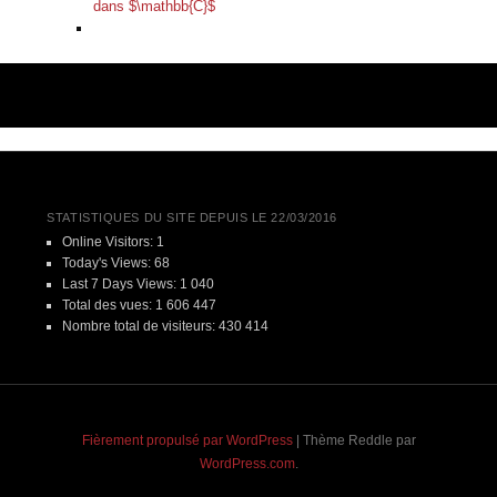
dans $\mathbb{C}$
STATISTIQUES DU SITE DEPUIS LE 22/03/2016
Online Visitors:
1
Today's Views:
68
Last 7 Days Views:
1 040
Total des vues:
1 606 447
Nombre total de visiteurs:
430 414
Fièrement propulsé par WordPress
|
Thème Reddle par
WordPress.com
.