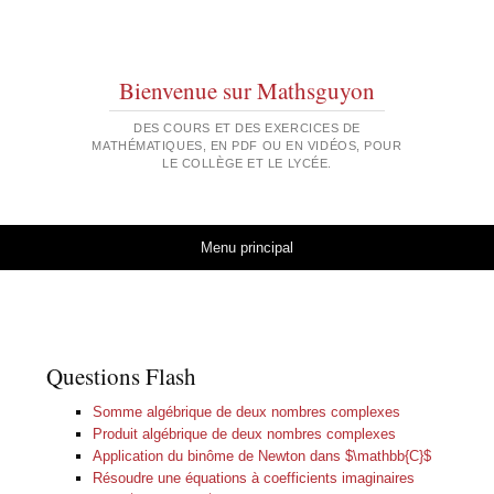
Bienvenue sur Mathsguyon
DES COURS ET DES EXERCICES DE
MATHÉMATIQUES, EN PDF OU EN VIDÉOS, POUR
LE COLLÈGE ET LE LYCÉE.
Aller au contenu
Menu principal
Questions Flash
Somme algébrique de deux nombres complexes
Produit algébrique de deux nombres complexes
Application du binôme de Newton dans $\mathbb{C}$
Résoudre une équations à coefficients imaginaires