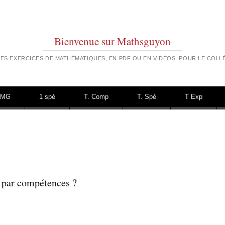
Bienvenue sur Mathsguyon
ES EXERCICES DE MATHÉMATIQUES, EN PDF OU EN VIDÉOS, POUR LE COLLÈ
TMG
1 spé
T. Comp
T. Spé
T Exp
 par compétences ?