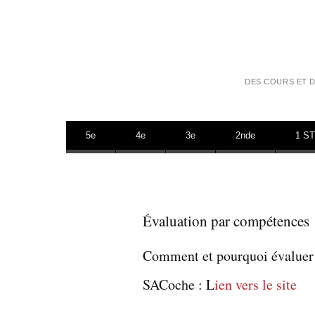
DES COURS ET D
Aller au contenu
5e
4e
3e
2nde
1 S
Évaluation par compétences
Comment et pourquoi évaluer
SACoche : L
ien vers le site