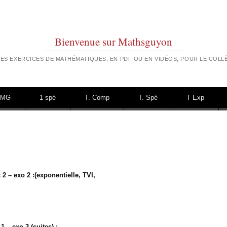
Bienvenue sur Mathsguyon
ES EXERCICES DE MATHÉMATIQUES, EN PDF OU EN VIDÉOS, POUR LE COLLÈ
TMG
1 spé
T. Comp
T. Spé
T Exp
2 – exo 2 :(exponentielle, TVI,
 – exo 3 (suites) :