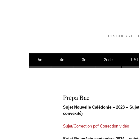
DES COURS ET D
Aller au contenu
5e
4e
3e
2nde
1 S
Prépa Bac
Sujet Nouvelle Calédonie – 2023 – Sujet 
convexité)
Sujet/Correction pdf
Correction vidéo
Sujet Polynésie septembre 2024 – sujet 1