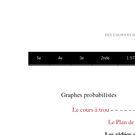
DES COURS ET D
Aller au contenu
5e
4e
3e
2nde
1 S
Graphes probabilistes
Le cours à trou
– – – – – 
Le Plan de 
Les vidéos 