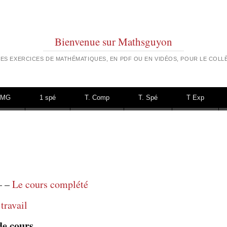
Bienvenue sur Mathsguyon
ES EXERCICES DE MATHÉMATIQUES, EN PDF OU EN VIDÉOS, POUR LE COLLÈ
TMG
1 spé
T. Comp
T. Spé
T Exp
– –
Le cours complété
travail
de cours