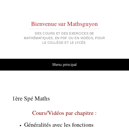
Bienvenue sur Mathsguyon
DES COURS ET DES EXERCICES DE
MATHÉMATIQUES, EN PDF OU EN VIDÉOS, POUR
LE COLLÈGE ET LE LYCÉE.
Aller au contenu
Menu principal
1ère Spé Maths
Cours/Vidéos par chapitre :
Généralités avec les fonctions