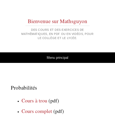
Bienvenue sur Mathsguyon
DES COURS ET DES EXERCICES DE
MATHÉMATIQUES, EN PDF OU EN VIDÉOS, POUR
LE COLLÈGE ET LE LYCÉE.
Aller au contenu
Menu principal
Probabilités
Cours à trou
(pdf)
Cours complet
(pdf)