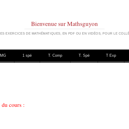
Bienvenue sur Mathsguyon
ES EXERCICES DE MATHÉMATIQUES, EN PDF OU EN VIDÉOS, POUR LE COLLÈ
TMG
1 spé
T. Comp
T. Spé
T Exp
du cours :