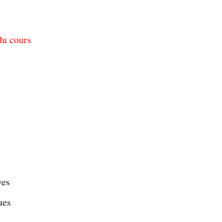
du cours
ves
ues