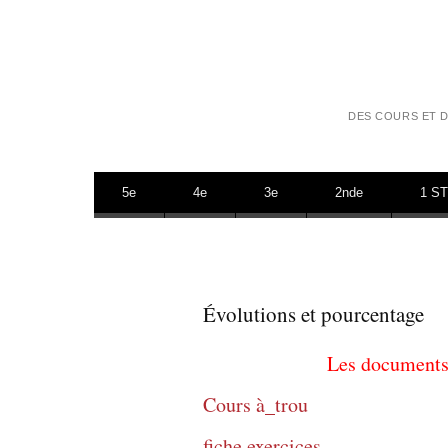
DES COURS ET D
Aller au contenu
5e
4e
3e
2nde
1 S
Évolutions et pourcentage
Les documents 
Cours à_trou
fiche exercices