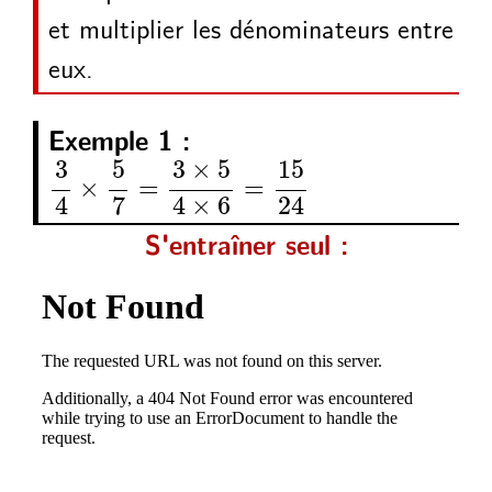
et multiplier les dénominateurs entre
eux.
Exemple 1 :
3
4
5
7
3
5
4
6
15
24
×
=
×
×
=
5
3
×
5
15
3
×
=
=
7
4
×
6
4
24
S'entraîner seul :