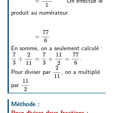
On effectue le
=
1
produit au numérateur.
7
3
2
11
÷
7
3
2
11
77
6
÷
=
77
=
6
En somme, on a seulement calculé :
7
3
2
11
7
3
11
2
77
6
÷
=
×
=
7
7
77
2
11
.
÷
=
×
=
3
3
6
11
2
2
11
2
Pour diviser par
, on a multiplié
11
11
2
11
par
2
Méthode :
Pour diviser deux fractions :