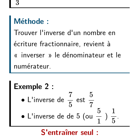
3
Méthode :
Trouver l'inverse d'un nombre en
écriture fractionnaire, revient à
« inverser » le dénominateur et le
numérateur.
Exemple 2 :
7
5
5
7
7
5
∙
L'inverse de
est
∙
5
7
1
5
5
1
5
1
5
∙
L'inverse de de
(ou
)
.
∙
5
5
1
S'entraîner seul :