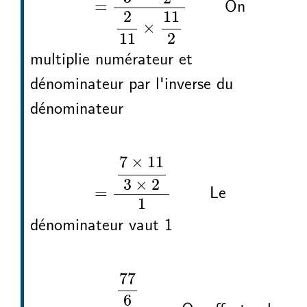
On
=
2
11
×
11
2
multiplie numérateur et
dénominateur par l'inverse du
dénominateur
7
3
2
11
÷
7
3
2
11
7
11
3
2
1
÷
=
×
×
7
×
11
3
×
2
Le
=
1
dénominateur vaut 1
7
3
2
11
÷
7
3
2
11
77
6
1
÷
=
77
6