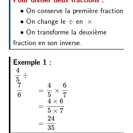
∙
On conserve la première fraction
∙
÷
×
∙
On change le
en
∙
÷
×
∙
On transforme la deuxième
∙
fraction en son inverse.
Exemple 1 :
4
5
7
6
4
5
6
7
4
6
5
7
24
35
÷
=
×
=
×
×
=
4
÷
5
7
4
6
=
×
6
5
7
4
×
6
=
5
×
7
24
=
35