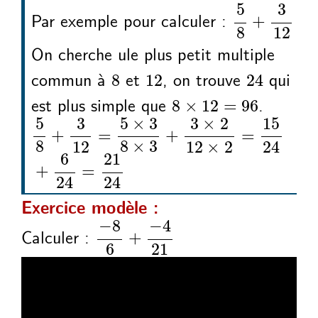
5
8
3
12
+
5
3
Par exemple pour calculer :
+
8
12
On cherche ule plus petit multiple
8
12
24
commun à
et
, on trouve
qui
8
12
24
8
12
96
×
=
est plus simple que
.
8
×
12
=
96
5
8
3
12
5
3
8
3
3
2
12
2
15
24
6
+
=
×
×
+
×
×
=
+
5
5
×
3
3
×
2
15
3
+
=
+
=
8
8
×
3
12
12
×
2
24
6
21
+
=
24
24
Exercice modèle :
8
6
4
21
−
+
−
−
4
−
8
Calculer :
+
6
21