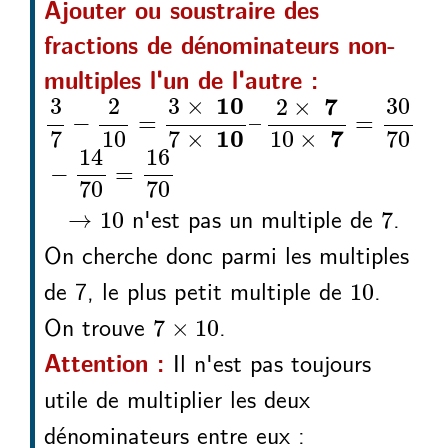
Ajouter ou soustraire des
fractions de dénominateurs non-
multiples l'un de l'autre :
3
7
2
10
3
7
2
10
30
−
=
×
×
–
×
×
=
10
10
7
7
 10
 7
2
30
3
3
×
2
×
−
=
–
=
 10
 7
7
10
7
×
10
×
70
14
16
−
=
70
70
10
7
→
n'est pas un multiple de
.
→
10
7
On cherche donc parmi les multiples
10
de 7, le plus petit multiple de
.
10
7
10
×
On trouve
.
7
×
10
Il n'est pas toujours
Attention :
utile de multiplier les deux
dénominateurs entre eux :