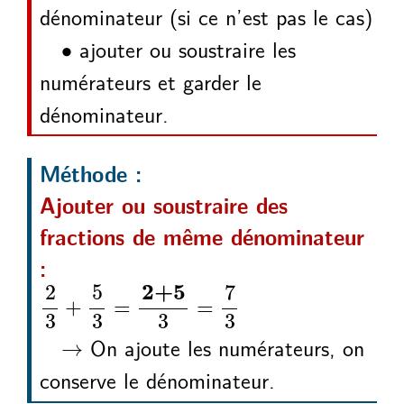
dénominateur (si ce n’est pas le cas)
∙
ajouter ou soustraire les
∙
numérateurs et garder le
dénominateur.
Méthode :
Ajouter ou soustraire des
fractions de même dénominateur
:
2
3
5
3
3
7
3
+
=
=
2+5
2+5
7
2
5
+
=
=
3
3
3
3
→
On ajoute les numérateurs, on
→
conserve le dénominateur.