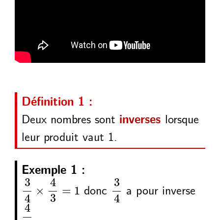
Définition 1 :
Deux nombres sont
lorsque
inverses
leur produit vaut 1.
Exemple 1 :
3
4
4
3
1
3
4
×
=
4
3
3
donc
a pour inverse
×
=
1
3
4
4
4
3
4