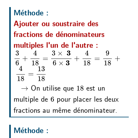
Méthode :
Ajouter ou soustraire des
fractions de dénominateurs
multiples l'un de l'autre :
3
6
4
18
3
6
4
18
9
18
4
18
13
+
=
×
×
+
=
+
=
3
3
 3
4
4
9
3
3
×
+
=
+
=
+
3
6
18
6
×
18
18
4
13
=
18
18
18
→
On utilise que
est un
→
18
6
multiple de
pour placer les deux
6
fractions au même dénominateur.
Méthode :