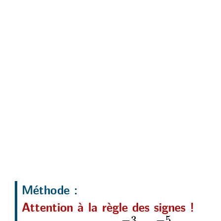
Méthode :
Attention à la règle des signes !
3
7
5
6
−
×
−
−
−
5
−
3