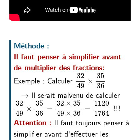
Méthode :
Il faut penser à simplifier avant
de multiplier des fractions:
32
49
35
36
×
32
35
Exemple : Calculer
×
49
36
→
Il serait malvenu de calculer
→
32
49
35
36
32
35
49
36
1120
1764
×
=
×
×
=
32
35
32
×
35
1120
!!!
×
=
=
49
36
49
×
36
1764
Il faut toujours penser à
Attention :
simplifier avant d'effectuer les