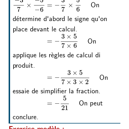
−
5
5
−
3
3
On
×
=
−
×
7
7
6
−
6
détermine d'abord le signe qu'on
place devant le calcul.
3
7
5
6
3
5
7
6
−
×
−
−
=
−
×
×
3
×
5
On
=
−
7
×
6
applique les règles de calcul di
produit.
3
7
5
6
3
5
7
3
2
−
×
−
−
=
−
×
×
×
3
×
5
On
=
−
7
×
3
×
2
essaie de simplifier la fraction.
3
7
5
6
5
21
−
×
−
−
=
−
5
On peut
=
−
21
conclure.
Exercice modèle :