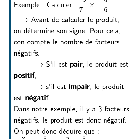
Exemple : Calculer
×
7
−
6
→
Avant de calculer le produit,
→
on détermine son signe. Pour cela,
con compte le nombre de facteurs
négatifs.
→
S'il est
, le produit est
pair
→
,
positif
→
s'il est
, le produit
impair
→
est
.
négatif
Dans notre exemple, il y a 3 facteurs
négatifs, le produit est donc négatif.
On peut donc déduire que :
3
7
5
6
3
7
5
6
−
×
−
−
=
−
×