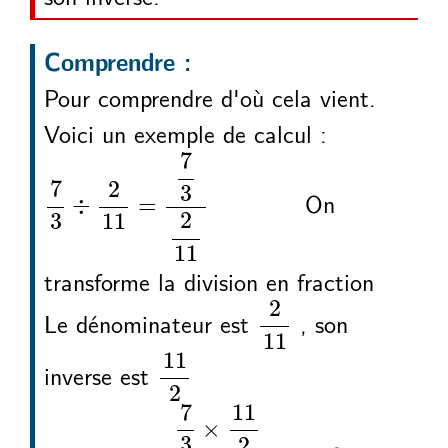
Comprendre :
Pour comprendre d'où cela vient.
Voici un exemple de calcul :
7
3
2
11
7
3
2
11
÷
=
7
7
2
3
On
÷
=
2
3
11
11
transforme la division en fraction
2
11
2
Le dénominateur est
, son
11
11
2
11
inverse est
2
7
3
2
11
7
3
11
2
2
11
11
2
÷
=
×
×
7
11
×
3
2